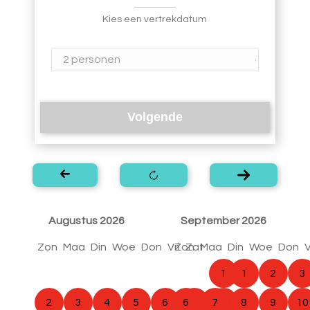
Kies een vertrekdatum
Volgende
Augustus 2026
September 2026
Zon
Maa
Din
Woe
Don
Vri
Zon
Zat
Maa
Din
Woe
Don
V
1
1
2
3
2
3
4
5
6
6
7
7
8
8
9
10