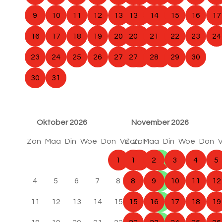
9
10
11
12
13
13
14
14
15
15
16
17
16
17
18
19
20
20
21
21
22
22
23
24
23
24
25
26
27
27
28
28
29
29
30
30
31
Oktober 2026
November 2026
Zon
Maa
Din
Woe
Don
Vri
Zon
Zat
Maa
Din
Woe
Don
V
1
1
2
2
3
3
4
5
4
5
6
7
8
8
9
9
10
10
11
12
11
12
13
14
15
15
16
16
17
17
18
19